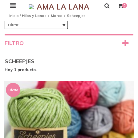
AMA LA LANA
0
Inicio
/
Hilos y Lanas
/
Marca
/
Scheepjes
Filtrar
FILTRO
SCHEEPJES
Hay 1 producto.
Oferta