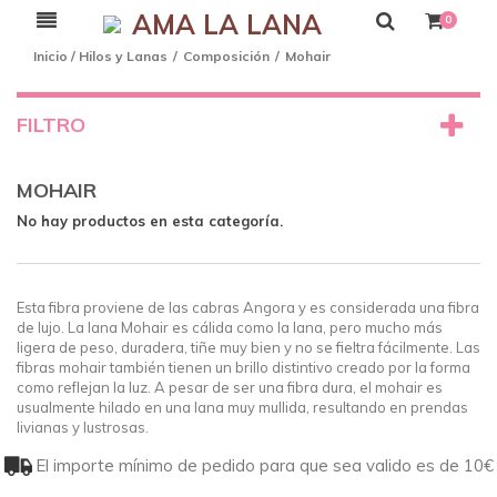
AMA LA LANA
0
Inicio
/
Hilos y Lanas
/
Composición
/
Mohair
FILTRO
MOHAIR
No hay productos en esta categoría.
Esta fibra proviene de las cabras Angora y es considerada una fibra
de lujo. La lana Mohair es cálida como la lana, pero mucho más
ligera de peso, duradera, tiñe muy bien y no se fieltra fácilmente. Las
fibras mohair también tienen un brillo distintivo creado por la forma
como reflejan la luz. A pesar de ser una fibra dura, el mohair es
usualmente hilado en una lana muy mullida, resultando en prendas
livianas y lustrosas.
El importe mínimo de pedido para que sea valido es de 10€