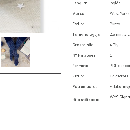
Lengua:
Inglés
Marca:
West Yorks
Estilo:
Punto
Tamaño aguja:
2.5 mm, 3.
Grosor hilo:
4 Ply
Nº Patrones:
1
Formato:
PDF desca
Estilo:
Calcetines
Patrón para:
Adulto, muj
WYS Signat
Hilo utilizado: