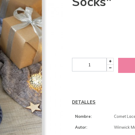
Socks"
DETALLES
Nombre:
Comet Lace
Autor:
Winwick M