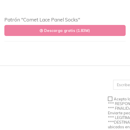
Patrón "Comet Lace Panel Socks"
Descarga gratis (1.83M)
Acepto l
*** RESPONS
*** FINALID
Enviarte ped
*** LEGITIM
***DESTINAT
ubicados en 