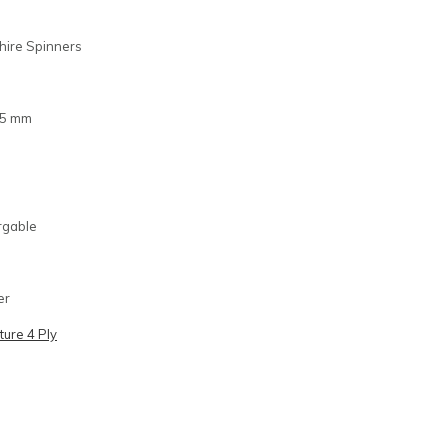
hire Spinners
25 mm
rgable
er
ure 4 Ply