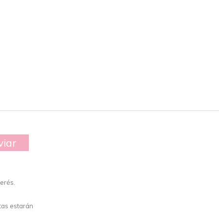
viar
erés.
tas estarán