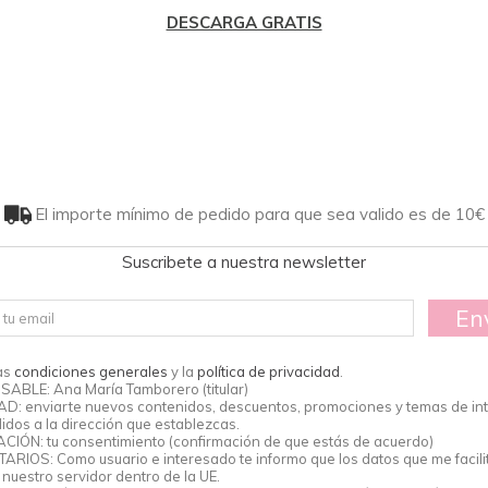
DESCARGA GRATIS
El importe mínimo de pedido para que sea valido es de 10€
Suscribete a nuestra newsletter
En
as
condiciones generales
y la
política de privacidad
.
ABLE: Ana María Tamborero (titular)
AD: enviarte nuevos contenidos, descuentos, promociones y temas de int
idos a la dirección que establezcas.
ACIÓN: tu consentimiento (confirmación de que estás de acuerdo)
ARIOS: Como usuario e interesado te informo que los datos que me facili
nuestro servidor dentro de la UE.