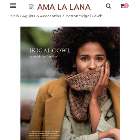
AMA LA LANA
0
Inicio
/
Agujas & Accesorios
/
Patrón "Ikigai Cowl"